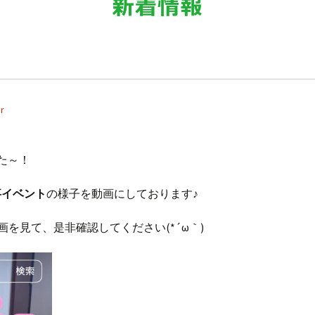
r
した～！
事イベント
の様子を動画にしております♪
を見て、是非確認してください(*´ω｀)