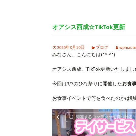
オアシス西成☆TikTok更新
2026年3月10日
ブログ
wpmaste
みなさん、こんにちは(*^-^*)
オアシス西成、TikTok更新いたしま
今回は3/3のひな祭りに開催した
お食
お食事イベントで何を食べたのかは動画