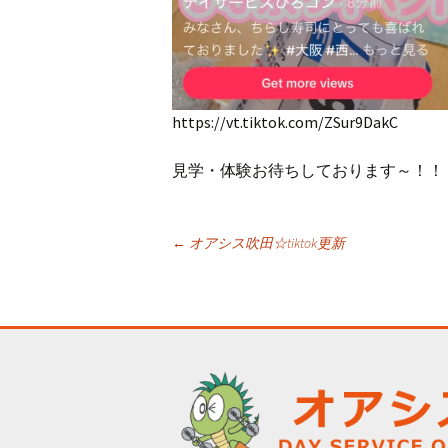
https://vt.tiktok.com/ZSur9DakC
見学・体験お待ちしております～！！
投
←
オアシス吹田☆tiktok更新
稿
ナ
ビ