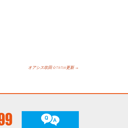
オアシス吹田☆TikTok更新
→