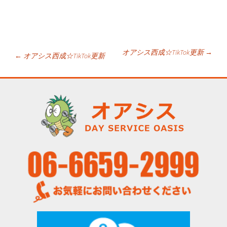
投
オアシス西成☆TikTok更新
→
←
オアシス西成☆TikTok更新
稿
ナ
ビ
ゲ
ー