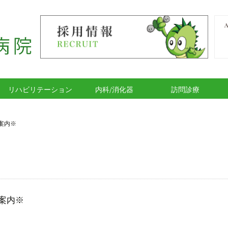
リハビリテーション
内科/消化器
訪問診療
案内※
案内※