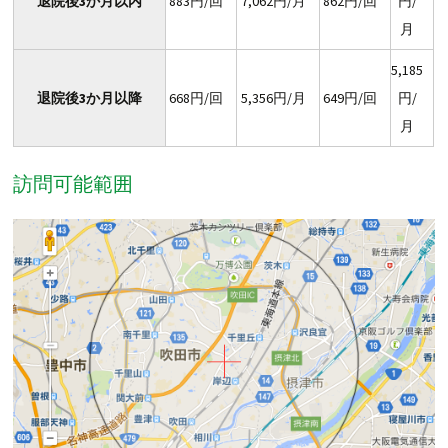
退院後3か月以内
883円/回
7,062円/月
862円/回
円/
月
5,185
退院後3か月以降
668円/回
5,356円/月
649円/回
円/
月
訪問可能範囲