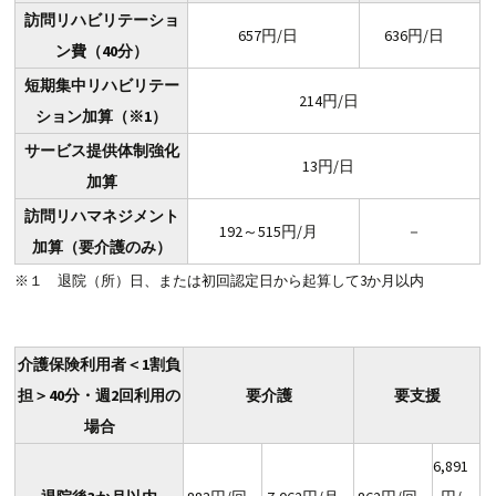
訪問リハビリテーショ
657円/日
636円/日
ン費（40分）
短期集中リハビリテー
214円/日
ション加算（※1）
サービス提供体制強化
13円/日
加算
訪問リハマネジメント
192～515円/月
－
加算（要介護のみ）
※１ 退院（所）日、または初回認定日から起算して3か月以内
介護保険利用者＜1割負
担＞40分・週2回利用の
要介護
要支援
場合
6,891