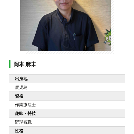
岡本 麻未
出身地
鹿児島
資格
作業療法士
趣味・特技
野球観戦
性格