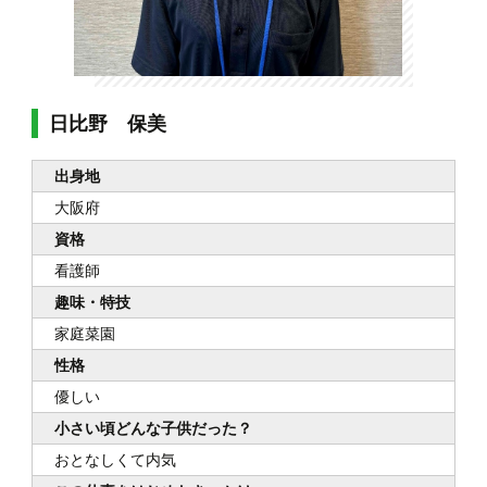
日比野 保美
出身地
大阪府
資格
看護師
趣味・特技
家庭菜園
性格
優しい
小さい頃どんな子供だった？
おとなしくて内気