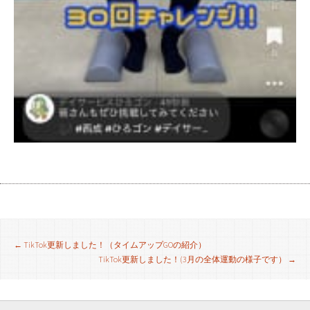
投
←
TikTok更新しました！（タイムアップGOの紹介）
TikTok更新しました！(3月の全体運動の様子です）
→
稿