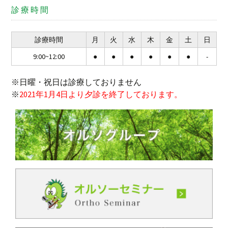
診療時間
診療時間
月
火
水
木
金
土
日
9:00~12:00
●
●
●
●
●
●
-
※日曜・祝日は診療しておりません
※
2021年1月4日より夕診を終了しております。