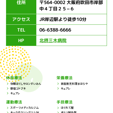
住所
〒564-0002 大阪府吹田市岸部
中４丁目２５−６
アクセス
JR岸辺駅より徒歩10分
TEL
06-6388-6666
HP
北摂三木病院
休息療法
栄養療法
快眠ほぐしサロンすいみん
家庭割烹料理まほらや
御宿コトブキ
キュアレ
キュアレ
運動療法
手技療法
スポーツメディカルジム
ほぐれて屋
キックボクシングジム3K
オルソ鍼灸院