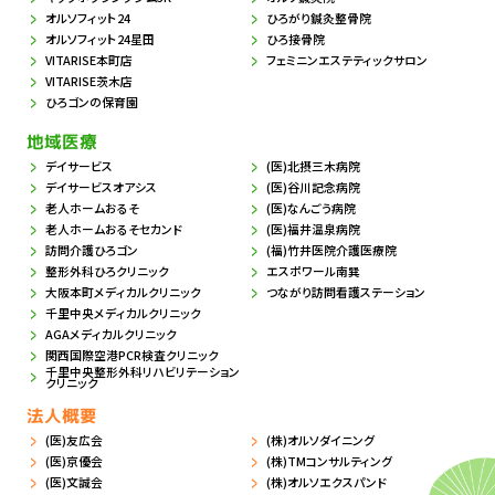
オルソフィット24
ひろがり鍼灸整骨院
オルソフィット24星田
ひろ接骨院
VITARISE本町店
フェミニンエステティックサロン
VITARISE茨木店
ひろゴンの保育園
地域医療
デイサービス
(医)北摂三木病院
デイサービスオアシス
(医)谷川記念病院
老人ホームおるそ
(医)なんごう病院
老人ホームおるそセカンド
(医)福井温泉病院
訪問介護ひろゴン
(福)竹井医院介護医療院
整形外科ひろクリニック
エスポワール南巽
大阪本町メディカルクリニック
つながり訪問看護ステーション
千里中央メディカルクリニック
AGAメディカルクリニック
関西国際空港PCR検査クリニック
千里中央整形外科リハビリテーション
クリニック
法人概要
(医)友広会
(株)オルソダイニング
(医)京優会
(株)TMコンサルティング
(医)文誠会
(株)オルソエクスパンド