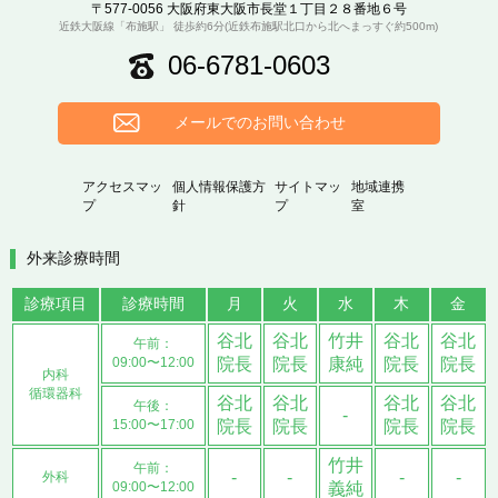
〒577-0056 大阪府東大阪市長堂１丁目２８番地６号
近鉄大阪線「布施駅」 徒歩約6分(近鉄布施駅北口から北へまっすぐ約500m)
06-6781-0603
メールでのお問い合わせ
アクセスマッ
個人情報保護方
サイトマッ
地域連携
プ
針
プ
室
外来診療時間
診療項目
診療時間
月
火
水
木
金
谷北
谷北
竹井
谷北
谷北
午前：
09:00〜12:00
院長
院長
康純
院長
院長
内科
循環器科
谷北
谷北
谷北
谷北
午後：
-
15:00〜17:00
院長
院長
院長
院長
竹井
午前：
-
-
-
-
外科
09:00〜12:00
義純