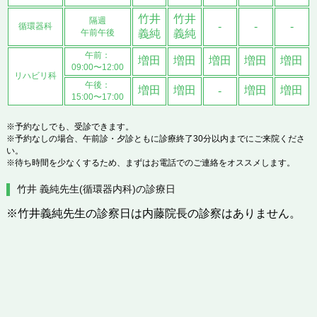
竹井
竹井
隔週
-
-
-
循環器科
午前午後
義純
義純
午前：
増田
増田
増田
増田
増田
09:00〜12:00
リハビリ科
午後：
増田
増田
増田
増田
-
15:00〜17:00
※予約なしでも、受診できます。
※予約なしの場合、午前診・夕診ともに診療終了30分以内までにご来院くださ
い。
※待ち時間を少なくするため、まずはお電話でのご連絡をオススメします。
竹井 義純先生(循環器内科)の診療日
※竹井義純先生の診察日は内藤院長の診察はありません。