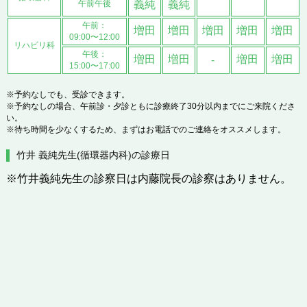
午前午後
義純
義純
午前：
増田
増田
増田
増田
増田
09:00〜12:00
リハビリ科
午後：
増田
増田
増田
増田
-
15:00〜17:00
※予約なしでも、受診できます。
※予約なしの場合、午前診・夕診ともに診療終了30分以内までにご来院くださ
い。
※待ち時間を少なくするため、まずはお電話でのご連絡をオススメします。
竹井 義純先生(循環器内科)の診療日
※竹井義純先生の診察日は内藤院長の診察はありません。