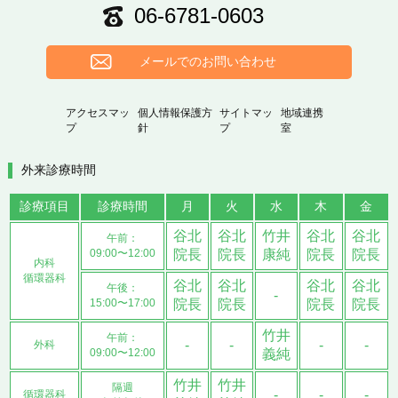
06-6781-0603
メールでのお問い合わせ
アクセスマッ
個人情報保護方
サイトマッ
地域連携
プ
針
プ
室
外来診療時間
診療項目
診療時間
月
火
水
木
金
谷北
谷北
竹井
谷北
谷北
午前：
09:00〜12:00
院長
院長
康純
院長
院長
内科
循環器科
谷北
谷北
谷北
谷北
午後：
-
15:00〜17:00
院長
院長
院長
院長
竹井
午前：
-
-
-
-
外科
09:00〜12:00
義純
竹井
竹井
隔週
-
-
-
循環器科