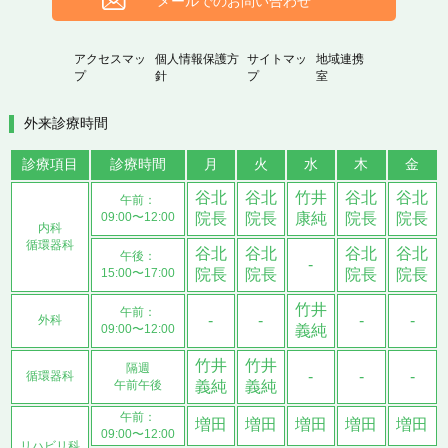
メールでのお問い合わせ
アクセスマッ
個人情報保護方
サイトマッ
地域連携
プ
針
プ
室
外来診療時間
診療項目
診療時間
月
火
水
木
金
谷北
谷北
竹井
谷北
谷北
午前：
09:00〜12:00
院長
院長
康純
院長
院長
内科
循環器科
谷北
谷北
谷北
谷北
午後：
-
15:00〜17:00
院長
院長
院長
院長
竹井
午前：
-
-
-
-
外科
09:00〜12:00
義純
竹井
竹井
隔週
-
-
-
循環器科
午前午後
義純
義純
午前：
増田
増田
増田
増田
増田
09:00〜12:00
リハビリ科