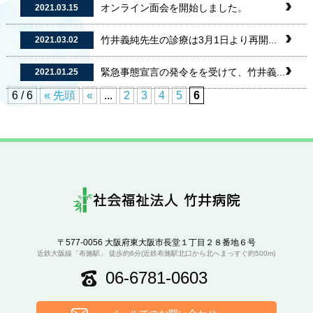
オンライン面会を開始しました。
2021.03.15
竹井義純先生の診療は3月1日より再開...
2021.03.02
緊急事態宣言の発令をを受けて、竹井義...
2021.01.25
6 / 6
« 先頭
«
...
2
3
4
5
6
〒577-0056 大阪府東大阪市長堂１丁目２８番地６号
近鉄大阪線「布施駅」 徒歩約6分(近鉄布施駅北口から北へまっすぐ約500m)
06-6781-0603