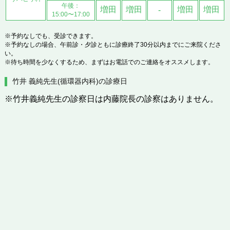
午後：
増田
増田
増田
増田
-
15:00〜17:00
※予約なしでも、受診できます。
※予約なしの場合、午前診・夕診ともに診療終了30分以内までにご来院くださ
い。
※待ち時間を少なくするため、まずはお電話でのご連絡をオススメします。
竹井 義純先生(循環器内科)の診療日
※竹井義純先生の診察日は内藤院長の診察はありません。