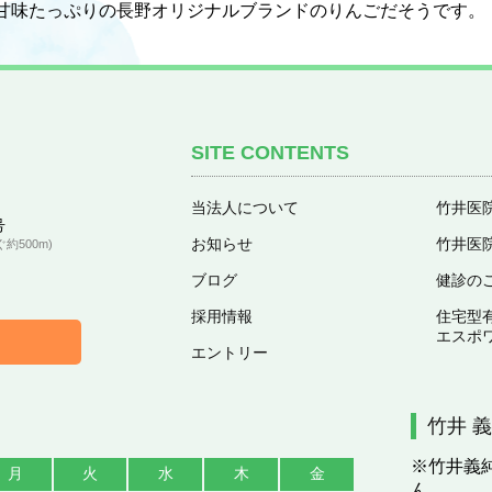
甘味たっぷりの長野オリジナルブランドのりんごだそうです。
SITE CONTENTS
当法人について
竹井医
号
お知らせ
竹井医
500m)
ブログ
健診の
採用情報
住宅型
エスポ
エントリー
竹井 
※竹井義
月
火
水
木
金
ん。