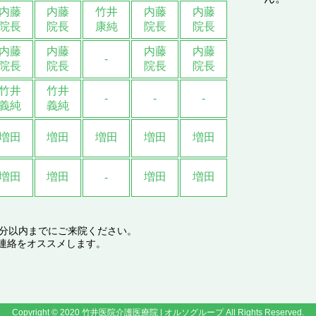
内藤
内藤
竹井
内藤
内藤
院長
院長
康純
院長
院長
内藤
内藤
内藤
内藤
-
院長
院長
院長
院長
竹井
竹井
-
-
-
義純
義純
増田
増田
増田
増田
増田
増田
増田
増田
増田
-
0分以内までにご来院ください。
連絡をオススメします。
Copyright © 2020 竹井医院介護医療院 | オルソグループ All Rights Reserved.