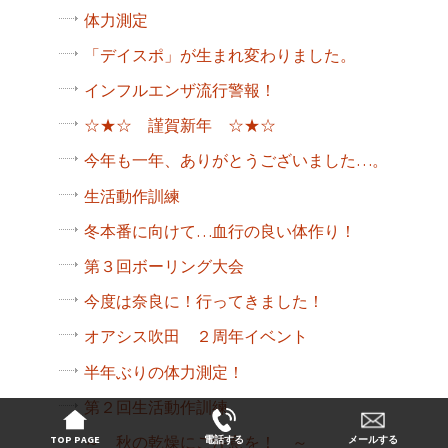
体力測定
「デイスポ」が生まれ変わりました。
インフルエンザ流行警報！
☆★☆ 謹賀新年 ☆★☆
今年も一年、ありがとうございました…。
生活動作訓練
冬本番に向けて…血行の良い体作り！
第３回ボーリング大会
今度は奈良に！行ってきました！
オアシス吹田 ２周年イベント
半年ぶりの体力測定！
第２回生活動作訓練
～ 秋の乾燥にご注意を！ ～
TOP PAGE
電話する
メールする