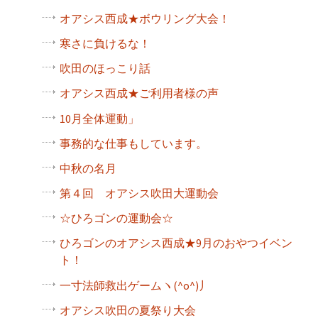
オアシス西成★ボウリング大会！
寒さに負けるな！
吹田のほっこり話
オアシス西成★ご利用者様の声
10月全体運動」
事務的な仕事もしています。
中秋の名月
第４回 オアシス吹田大運動会
☆ひろゴンの運動会☆
ひろゴンのオアシス西成★9月のおやつイベン
ト！
一寸法師救出ゲームヽ(^o^)丿
オアシス吹田の夏祭り大会