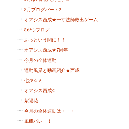
8月ブログパート2
オアシス西成★一寸法師救出ゲーム
8がつブログ
あっという間に！！
オアシス西成★7周年
今月の全体運動
運動風景と動画紹介★西成
七夕☆ミ
オアシス西成✩
紫陽花
今月の全体運動は・・・
風船バレー！