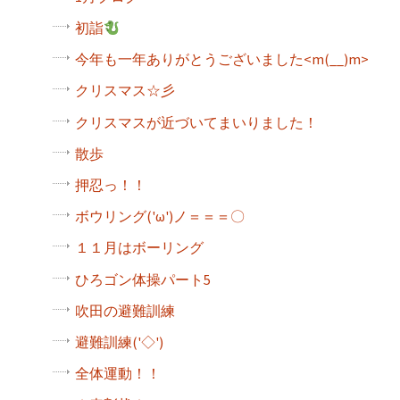
初詣
今年も一年ありがとうございました<m(__)m>
クリスマス☆彡
クリスマスが近づいてまいりました！
散歩
押忍っ！！
ボウリング('ω')ノ＝＝＝〇
１１月はボーリング
ひろゴン体操パート5
吹田の避難訓練
避難訓練('◇')ゞ
全体運動！！