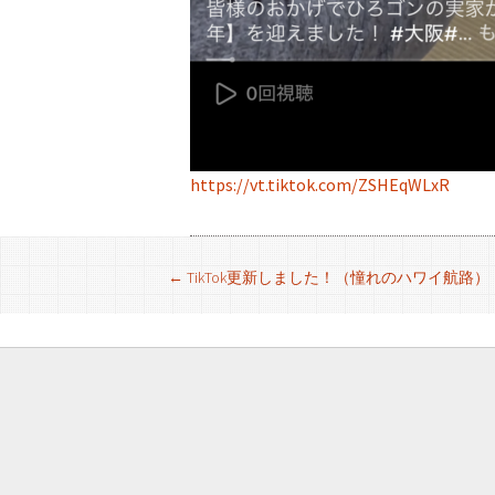
https://vt.tiktok.com/ZSHEqWLxR
投
←
TikTok更新しました！（憧れのハワイ航路）
稿
ナ