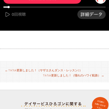
投
←
TikTok更新しました！（サザエさんダンス・レッスン2）
TikTok更新しました！（憧れのハワイ航路）
→
稿
ナ