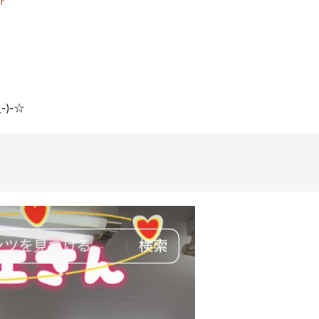
r
)-☆