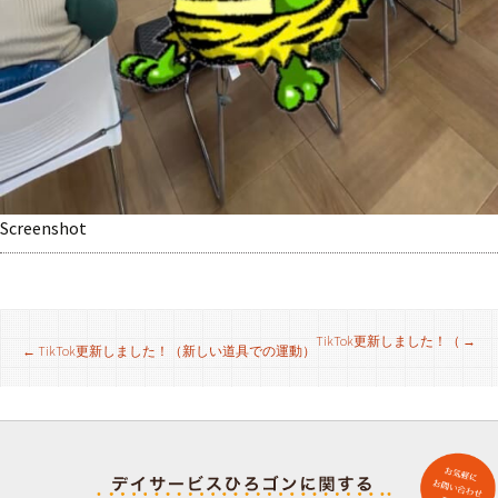
Screenshot
投
TikTok更新しました！（
→
←
TikTok更新しました！（新しい道具での運動）
稿