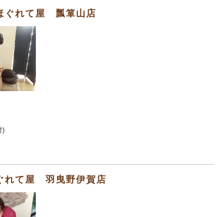
ほぐれて屋 瓢箪山店
付)
ぐれて屋 羽曳野伊賀店